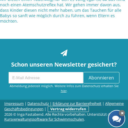
noch einen Atemschutzreflex hat. Wir gehen immer davon aus,
dass Kinder diesen nicht mehr haben, um das Tauchen für alle
Babys so sanft wie möglich durch zu führen, wenn Eltern es
möchten.
Schon unseren Newsletter gesichert?
Abonnieren
Abmeldung jederzeit möglich. Weitere Infos zum Datenschutz erhalten Sie
hier
.
Impressum
|
Datenschutz
|
Erklärung zur Barrierefreiheit
|
Allgemeine
Geschäftsbedingungen
|
Vertrag widerrufen
2026 © Inga Fastabend. Alle Rechte vorbehalten. Unterstützt durch die
Kursverwaltungssoftware für Schwimmschulen
.