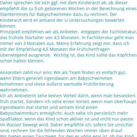
Daher sprechen Sie sich ggf. mit dem Kinderarzt ab, ob dieser
empfiehlt die zu früh geborenen Wochen in der Berechnung eines
Starttermines für Babyschwimmen dazu zu rechnen. Der
Kinderarzt wird es anhand der U-Untersuchungen bewerten
können.
Prinzipiell empfehlen wir als Anbieter, entgegen der Fachliteratur,
das frühste Startalter von 4,5 Monaten. In Fachliteratur geht man
immer von 3 Monaten aus. Meine Erfahrung zeigt mir, dass ich
mit der Empfehlung 4,5 Monaten die Frühchenfragen
überwiegend ausgrenze. Wichtig ist, das Kind sollte das Köpfchen
schon halten können.
Ansonsten zählt nur eins: Wir als Team finden es einfach gut,
wenn Eltern generell irgendwann am Babyschwimmen
teilnehmen und diese äußerst wertvolle Frühförderung
wahrnehmen.
Ich als Anbieterin sehe keinen Vorteil darin, wenn man besonders
früh startet. Sondern ich sehe einen Vorteil, wenn man überhaupt
irgendwann mal startet und seinem Kind einen
Babyschwimmkurs ermöglicht. Auch sehe ich persönlich mehr
Spaßfaktor, wenn das Kind schon aktiver ist und nicht nur passiv
im Wasser bewegt wird. Daher empfehle ich, sofern Sie unsicher
sind, rechnen Sie die fehlenden Wochen immer oben drauf.
Wir bieten einen Tauchweg, für den es völlig egal ist, ob das Kind