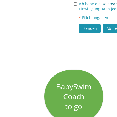
Ich habe die
Datensc
Einwilligung kann jed
*
Pflichtangaben
Senden
Abbr
BabySwim
Coach
to go