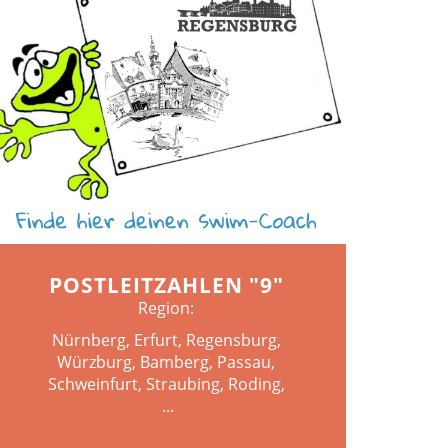
POSTLEITZAHLEN "9"
Region:
Nürnberg, Erfurt, Regensburg,
Würzburg, Bamberg, Passau,
Schweinfurt, Straubing, Roding,
...