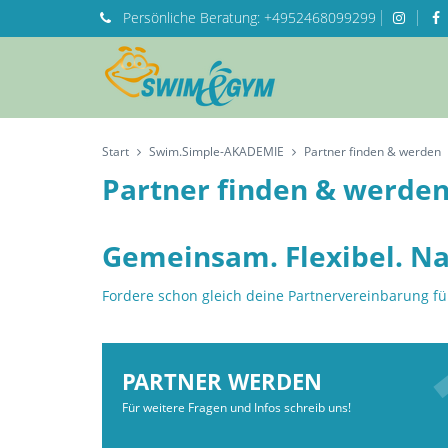
Persönliche
Beratung:
+4952468099299
Start
Swim.Simple-AKADEMIE
Partner finden & werden
Partner finden & werde
Gemeinsam. Flexibel. Na
Fordere schon gleich deine Partnervereinbarung f
PARTNER WERDEN
Für weitere Fragen und Infos schreib uns!