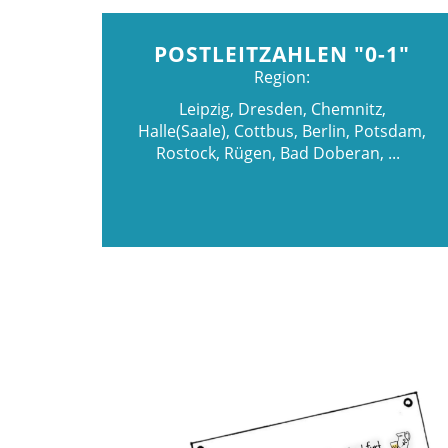
POSTLEITZAHLEN "0-1"
Region:
Leipzig, Dresden, Chemnitz,
Halle(Saale), Cottbus, Berlin, Potsdam,
Rostock, Rügen, Bad Doberan, ...