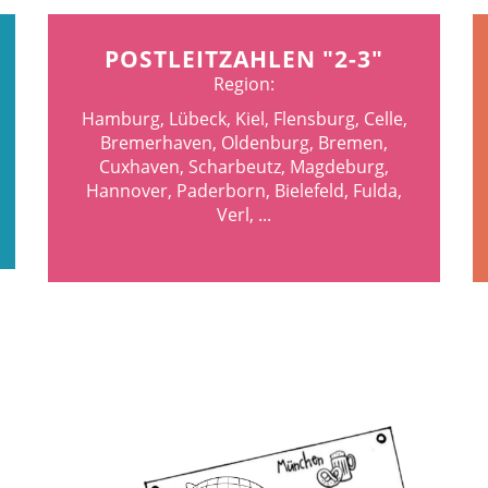
POSTLEITZAHLEN "2-3"
Region:
Hamburg, Lübeck, Kiel, Flensburg, Celle,
Bremerhaven, Oldenburg, Bremen,
Cuxhaven, Scharbeutz, Magdeburg,
Hannover, Paderborn, Bielefeld, Fulda,
Verl, ...