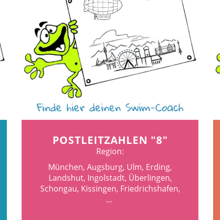
POSTLEITZAHLEN "8"
Region:
München, Augsburg, Ulm, Erding,
Landshut, Ingolstadt, Überlingen,
Schongau, Kissingen, Friedrichshafen,
...