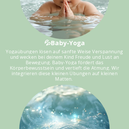
💦Baby-Yoga
Yogaübungen lösen auf sanfte Weise Verspannung
und wecken bei deinem Kind Freude und Lust an
Bewegung. Baby-Yoga fördert das
Körperbewusstsein und vertieft die Atmung. Wir
integrieren diese kleinen Übungen auf kleinen
Matten.