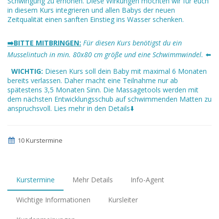
Schwingung zu erhöhen. Diese Wirkungen möchten wir für euch
in diesem Kurs integrieren und allen Babys der neuen
Zeitqualität einen sanften Einstieg ins Wasser schenken.
➡️BITTE MITBRINGEN:
Für diesen Kurs benötigst du ein
Musselintuch in min. 80x80 cm größe und eine Schwimmwindel.
⬅️
WICHTIG:
Diesen Kurs soll dein Baby mit maximal 6 Monaten
bereits verlassen. Daher macht eine Teilnahme nur ab
spätestens 3,5 Monaten Sinn. Die Massagetools werden mit
dem nächsten Entwicklungsschub auf schwimmenden Matten zu
anspruchsvoll. Lies mehr in den Details⬇️
10 Kurstermine
Kurstermine
Mehr Details
Info-Agent
Wichtige Informationen
Kursleiter