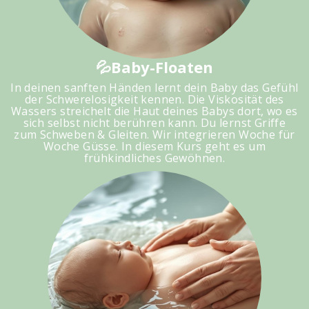
💦Baby-Floaten
In deinen sanften Händen lernt dein Baby das Gefühl
der Schwerelosigkeit kennen. Die Viskosität des
Wassers streichelt die Haut deines Babys dort, wo es
sich selbst nicht berühren kann. Du lernst Griffe
zum Schweben & Gleiten. Wir integrieren Woche für
Woche Güsse. In diesem Kurs geht es um
frühkindliches Gewöhnen.