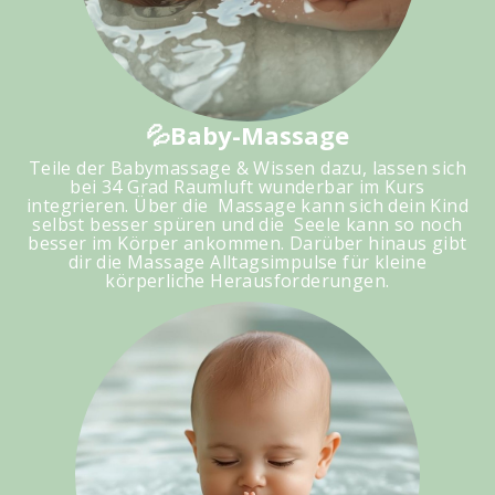
💦Baby-Massage
Teile der Babymassage & Wissen dazu, lassen sich
bei 34 Grad Raumluft wunderbar im Kurs
integrieren. Über die Massage kann sich dein Kind
selbst besser spüren und die Seele kann so noch
besser im Körper ankommen. Darüber hinaus gibt
dir die Massage Alltagsimpulse für kleine
körperliche Herausforderungen
.