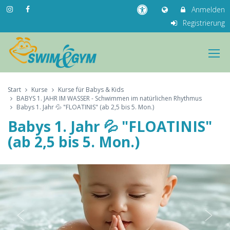
Anmelden
Registrierung
Start
Kurse
Kurse für Babys & Kids
BABYS 1. JAHR IM WASSER - Schwimmen im natürlichen Rhythmus
Babys 1. Jahr 💦 "FLOATINIS" (ab 2,5 bis 5. Mon.)
Babys 1. Jahr 💦 "FLOATINIS"
(ab 2,5 bis 5. Mon.)