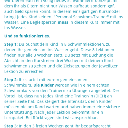
Wir bieten euch ein völlig neues Schwimmlern-Konzept, mit
dem ihr als Eltern nicht nur Wissen aufbaut, sondern ggf.
auch Geld sparen könnt. In diesem einzigartigen Kursmodel
bringt jedes Kind seinen "Personal Schwimm-Trainer" mit ins
Wasser. Eine Begleitperson
muss
in diesem Kurs immer mit
ins Wasser.
Und so funktioniert es.
Step 1:
Du buchst dein Kind in 8 Schwimmlektionen, zu
denen ihr gemeinsam ins Wasser geht. Diese 8 Lektionen
finden nur alle 3 Wochen statt. Du setzt mit Buchung die
Absicht, in den Kursfreien drei Wochen mit deinem Kind
schwimmen zu gehen und die Zielsetzungen der jeweiligen
Lektion zu erreichen.
Step 2:
Ihr startet mit eurem gemeinsamen
Schwimmkurs.
Die Kinder
werden wie in einem echten
Schwimmkurs von den Trainern zu Übungen angeleitet. Der
Vorteil ist, dass nun jedes Kind eine Trainer/in (DICH) an
seiner Seite hat. Das steigert die Intensität, denn Kinder
müssen nie am Rand warten und haben immer eine sichere
Unterstützung. Nach jeder Lektion bekommt ihr ein
Lernpaket. Bei Rückfragen sind wir ansprechbar.
Step 3:
In den 3 freien Wochen geht ihr
bedarfsgerecht