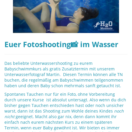
Euer Fotoshooting📸 im Wasser
Das beliebte Unterwassershooting zu eurem
Babyschwimmkurs als gratis Zusatztermin mit unserem
Unterwasserfotograf Martin. Diesen Termin können alle TN
buchen, die regelmäßig am Babyschwimmen teilgenommen
haben und deren Baby schon mehrmals sanft getaucht ist.
Spontanes Tauchen nur für ein Foto, ohne Vorbereitung
durch unsere Kurse ist absolut untersagt. Also wenn du dich
bisher gegen Tauchen entschieden hast oder noch unsicher
warst, dann ist das Shooting zum Wohle deines Kindes
noch
nicht
geeignet. Macht also gar nix, denn dann kommt ihr
einfach nach eurem nächsten Kurs zu einem späteren
Termin, wenn euer Baby gewöhnt ist. Wir bieten es immer