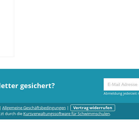
etter gesichert?
Abmeldung jederzeit m
|
Allgemeine Geschäftsbedingungen
|
Vertrag widerrufen
tzt durch die
Kursverwaltungssoftware für Schwimmschulen
.