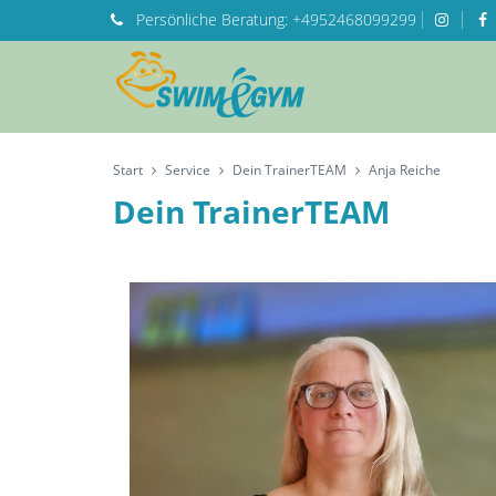
Persönliche
Beratung:
+4952468099299
Start
Service
Dein TrainerTEAM
Anja Reiche
Dein TrainerTEAM