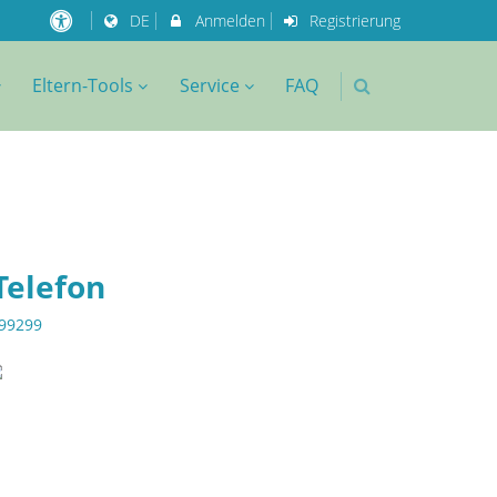
DE
Anmelden
Registrierung
Eltern-Tools
Service
FAQ
Telefon
99299