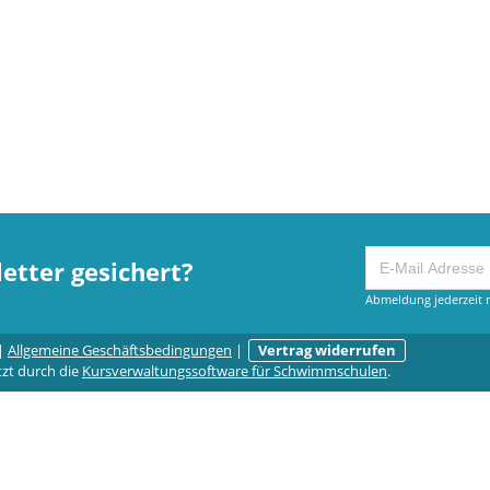
etter gesichert?
Abmeldung jederzeit m
|
Allgemeine Geschäftsbedingungen
|
Vertrag widerrufen
tzt durch die
Kursverwaltungssoftware für Schwimmschulen
.