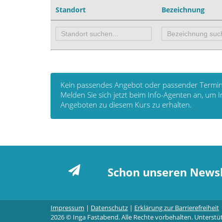
Standort
Bezeichnung
Kein passendes Angebot oder passender Termin
Melden Sie sich jetzt beim Info-Agenten an, um
Angeboten zu diesem Kurs zu erhalten.
Schon unseren Newsl
Impressum
|
Datenschutz
|
Erklärung zur Barrierefreiheit
2026 © Inga Fastabend. Alle Rechte vorbehalten. Unterstü