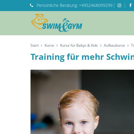
Persönliche
Beratung:
+4952468099299
Start
Kurse
Kurse für Babys & Kids
Aufbaukurse
T
Training für mehr Schw