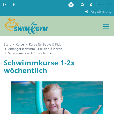
Anmelden
Registrierung
Start
Kurse
Kurse für Babys & Kids
Anfängerschwimmkurse ab 4,5 Jahren
Schwimmkurse 1-2x wöchentlich
Schwimmkurse 1-2x
wöchentlich