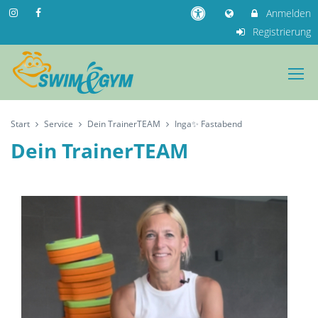
Anmelden
Registrierung
Start
Service
Dein TrainerTEAM
Inga✨ Fastabend
Dein TrainerTEAM